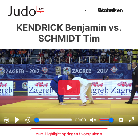
Techniken
Videos
Glossar
KENDRICK Benjamin vs.
SCHMIDT Tim
zum Highlight springen / vorspulen »