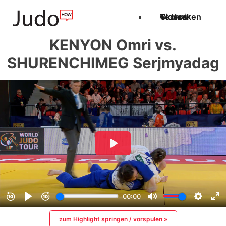
Techniken
Videos
Glossar
KENYON Omri vs.
SHURENCHIMEG Serjmyadag
zum Highlight springen / vorspulen »