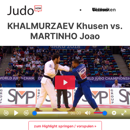
Techniken
Videos
Glossar
KHALMURZAEV Khusen vs.
MARTINHO Joao
zum Highlight springen / vorspulen »