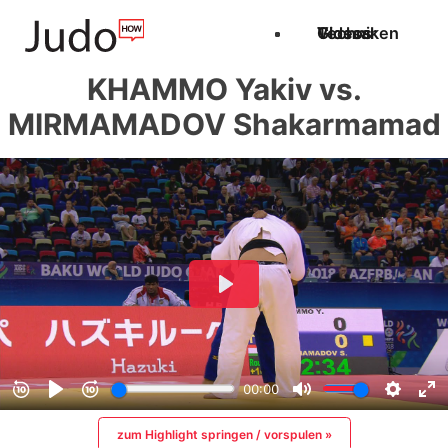
Techniken
Videos
Glossar
KHAMMO Yakiv vs.
MIRMAMADOV Shakarmamad
zum Highlight springen / vorspulen »