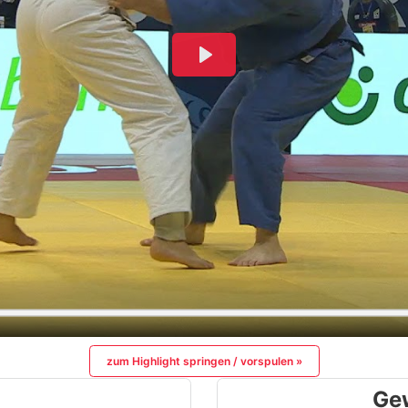
zum Highlight springen / vorspulen »
Ge