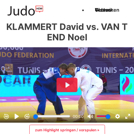
Techniken
Videos
Glossar
KLAMMERT David vs. VAN T
END Noel
zum Highlight springen / vorspulen »