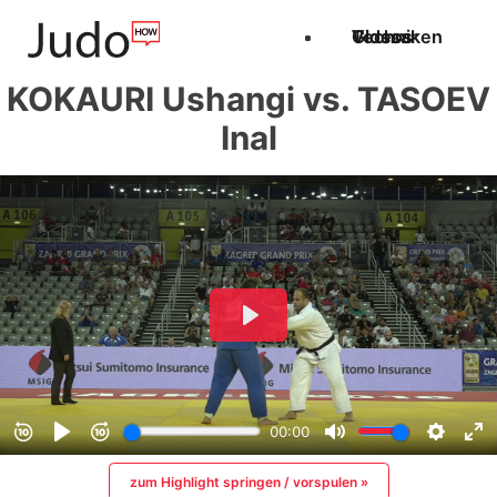
Techniken
Videos
Glossar
KOKAURI Ushangi vs. TASOEV
Inal
zum Highlight springen / vorspulen »