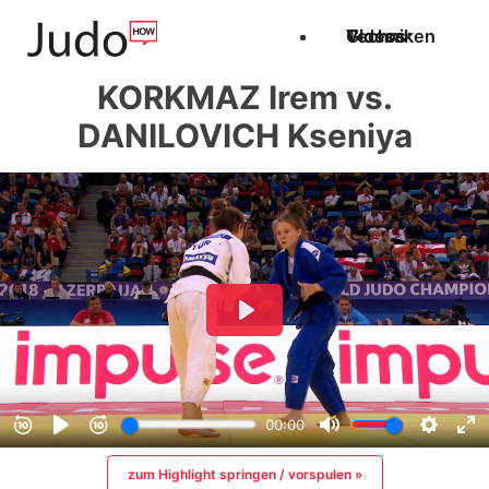
Techniken
Videos
Glossar
KORKMAZ Irem vs.
DANILOVICH Kseniya
zum Highlight springen / vorspulen »