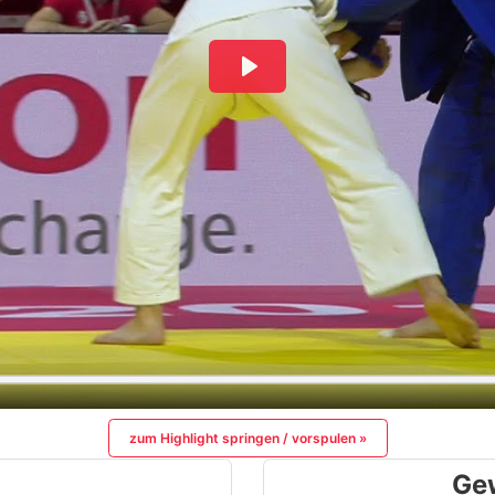
zum Highlight springen / vorspulen »
Ge