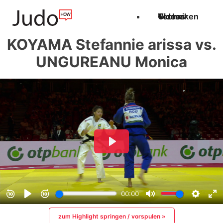
Techniken
Videos
Glossar
KOYAMA Stefannie arissa vs.
UNGUREANU Monica
zum Highlight springen / vorspulen »