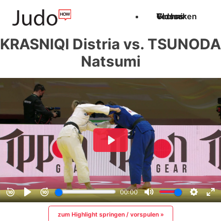
Techniken
Videos
Glossar
KRASNIQI Distria vs. TSUNODA
Natsumi
zum Highlight springen / vorspulen »