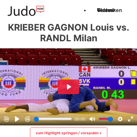
Techniken
Videos
Glossar
KRIEBER GAGNON Louis vs.
RANDL Milan
zum Highlight springen / vorspulen »