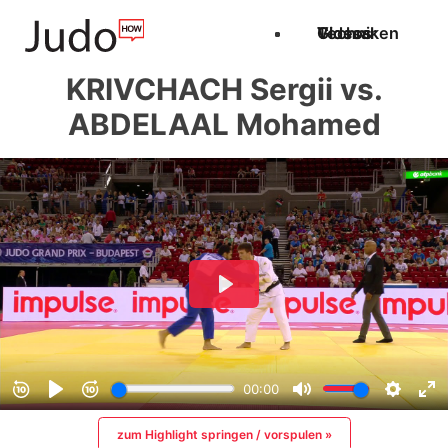
Techniken
Videos
Glossar
KRIVCHACH Sergii vs.
ABDELAAL Mohamed
zum Highlight springen / vorspulen »