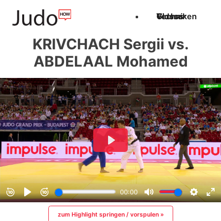
Techniken
Videos
Glossar
KRIVCHACH Sergii vs.
ABDELAAL Mohamed
zum Highlight springen / vorspulen »