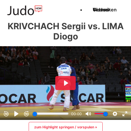
Techniken
Videos
Glossar
KRIVCHACH Sergii vs. LIMA
Diogo
zum Highlight springen / vorspulen »