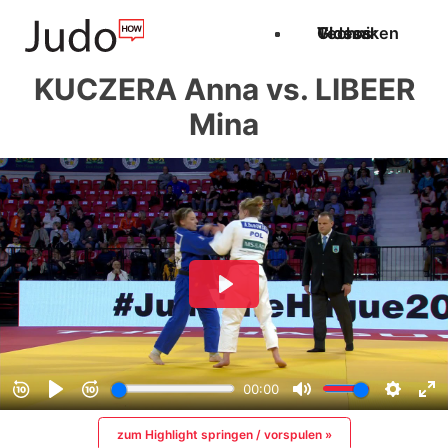
Techniken
Videos
Glossar
KUCZERA Anna vs. LIBEER
Mina
zum Highlight springen / vorspulen »