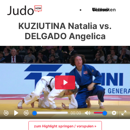
Techniken
Videos
Glossar
KUZIUTINA Natalia vs.
DELGADO Angelica
zum Highlight springen / vorspulen »