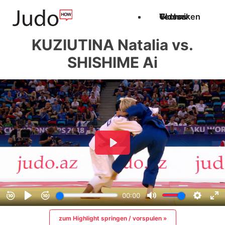
Techniken
Videos
Glossar
KUZIUTINA Natalia vs.
SHISHIME Ai
zum Highlight springen / vorspulen »