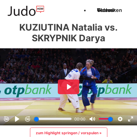
Techniken
Videos
Glossar
KUZIUTINA Natalia vs.
SKRYPNIK Darya
zum Highlight springen / vorspulen »