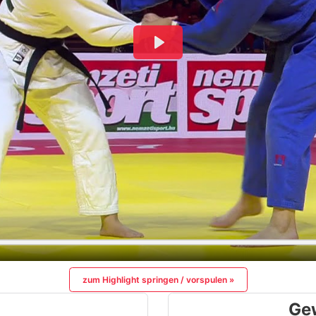
zum Highlight springen / vorspulen »
Ge