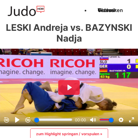
Techniken
Videos
Glossar
LESKI Andreja vs. BAZYNSKI
Nadja
zum Highlight springen / vorspulen »