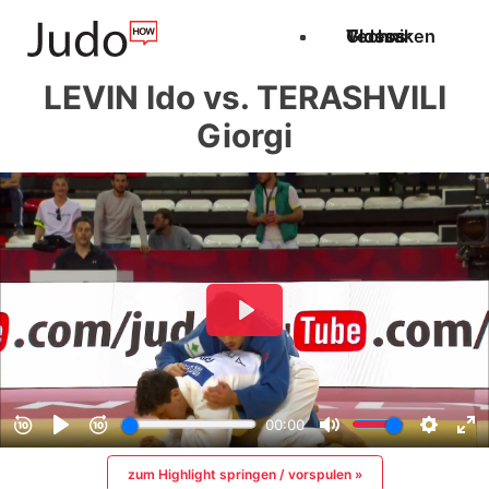
Techniken
Videos
Glossar
LEVIN Ido vs. TERASHVILI
Giorgi
zum Highlight springen / vorspulen »