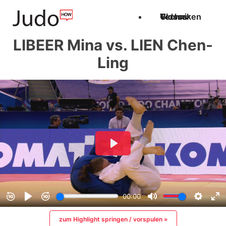
Techniken
Videos
Glossar
LIBEER Mina vs. LIEN Chen-
Ling
zum Highlight springen / vorspulen »