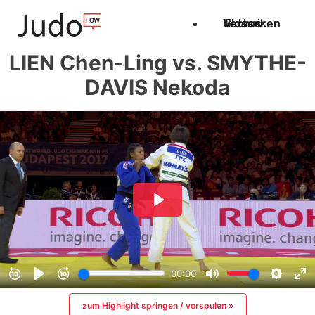
Techniken
Videos
Glossar
LIEN Chen-Ling vs. SMYTHE-
DAVIS Nekoda
zum Highlight springen / vorspulen »