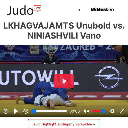
Techniken
Videos
Glossar
LKHAGVAJAMTS Unubold vs.
NINIASHVILI Vano
zum Highlight springen / vorspulen »