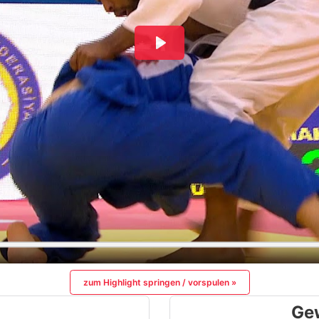
zum Highlight springen / vorspulen »
Ge