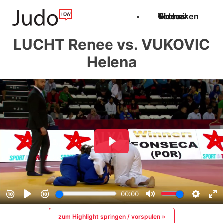
Techniken
Videos
Glossar
LUCHT Renee vs. VUKOVIC
Helena
zum Highlight springen / vorspulen »