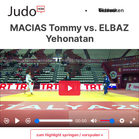
Techniken
Videos
Glossar
MACIAS Tommy vs. ELBAZ
Yehonatan
zum Highlight springen / vorspulen »