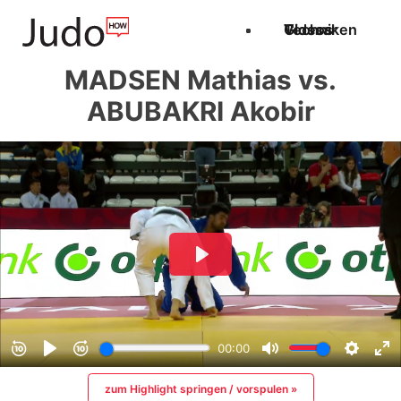
Techniken
Videos
Glossar
MADSEN Mathias vs.
ABUBAKRI Akobir
zum Highlight springen / vorspulen »