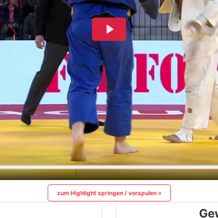
zum Highlight springen / vorspulen »
Ge