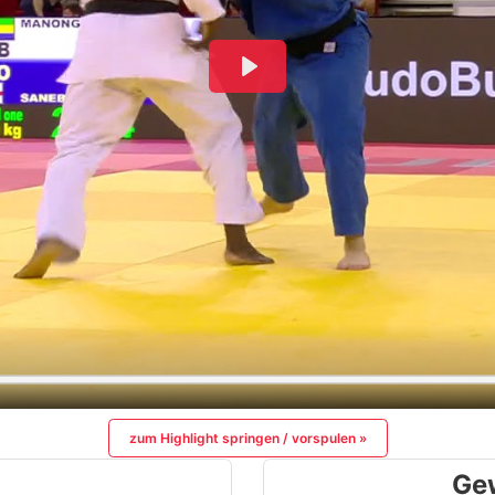
zum Highlight springen / vorspulen »
Ge