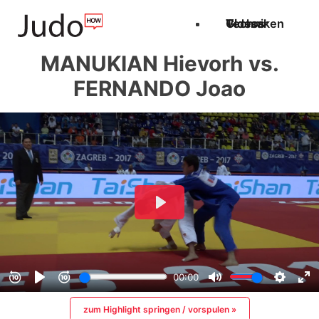
Techniken
Videos
Glossar
MANUKIAN Hievorh vs.
FERNANDO Joao
zum Highlight springen / vorspulen »