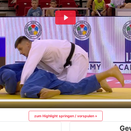
zum Highlight springen / vorspulen »
Ge