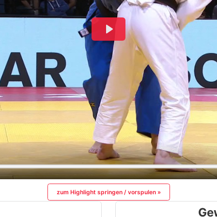
zum Highlight springen / vorspulen »
Ge