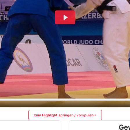
zum Highlight springen / vorspulen »
Ge