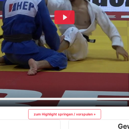
zum Highlight springen / vorspulen »
Ge