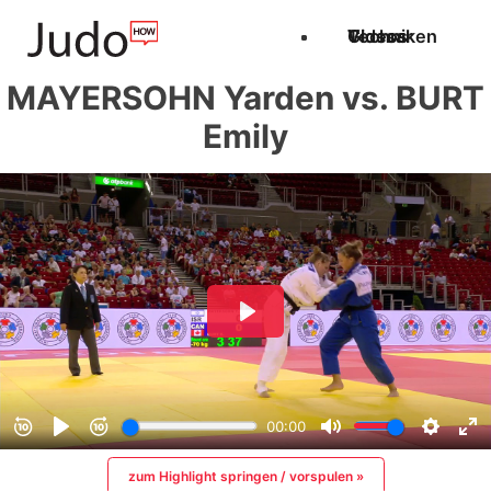
Techniken
Videos
Glossar
MAYERSOHN Yarden vs. BURT
Emily
zum Highlight springen / vorspulen »