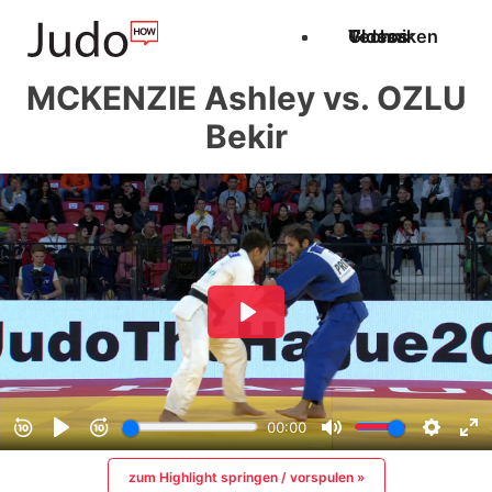
Techniken
Videos
Glossar
MCKENZIE Ashley vs. OZLU
Bekir
zum Highlight springen / vorspulen »