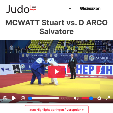
Techniken
Videos
Glossar
MCWATT Stuart vs. D ARCO
Salvatore
zum Highlight springen / vorspulen »