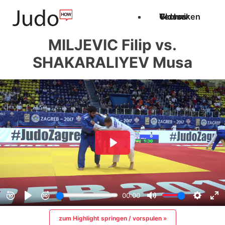
Techniken
Videos
Glossar
MILJEVIC Filip vs.
SHAKARALIYEV Musa
zum Highlight springen / vorspulen »