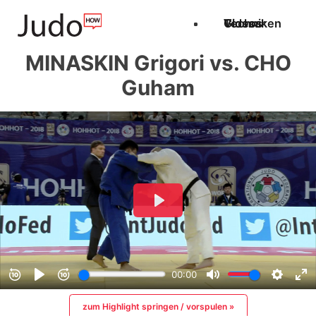
Techniken
Videos
Glossar
MINASKIN Grigori vs. CHO
Guham
zum Highlight springen / vorspulen »