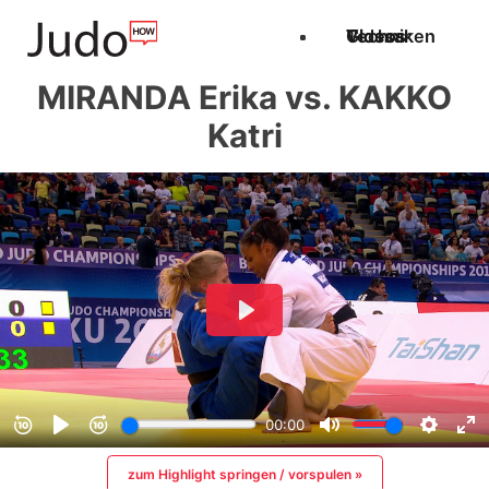
Techniken
Videos
Glossar
MIRANDA Erika vs. KAKKO
Katri
zum Highlight springen / vorspulen »