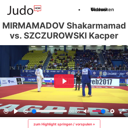
Techniken
Videos
Glossar
MIRMAMADOV Shakarmamad
vs. SZCZUROWSKI Kacper
zum Highlight springen / vorspulen »