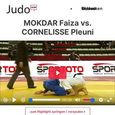
Techniken
Videos
Glossar
MOKDAR Faiza vs.
CORNELISSE Pleuni
zum Highlight springen / vorspulen »