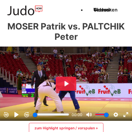
Techniken
Videos
Glossar
MOSER Patrik vs. PALTCHIK
Peter
zum Highlight springen / vorspulen »