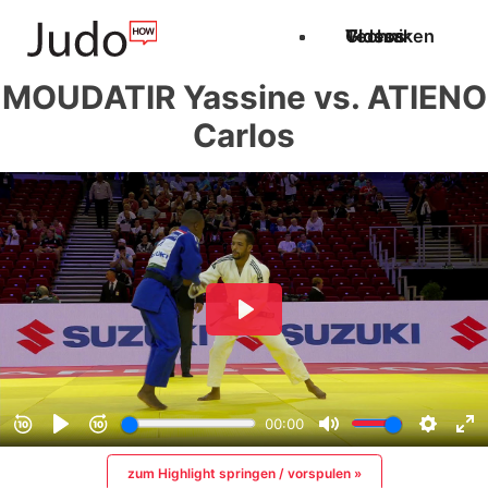
Techniken
Videos
Glossar
MOUDATIR Yassine vs. ATIENO
Carlos
zum Highlight springen / vorspulen »