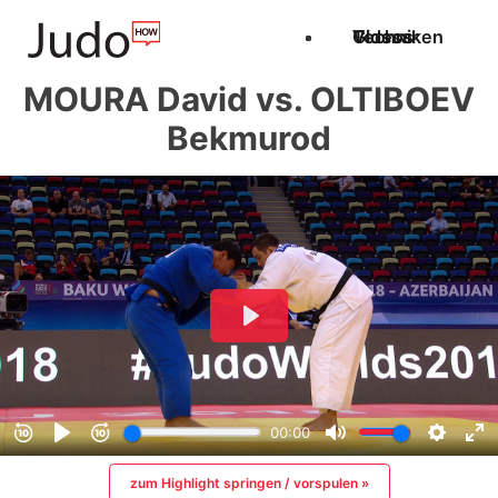
Techniken
Videos
Glossar
MOURA David vs. OLTIBOEV
Bekmurod
zum Highlight springen / vorspulen »