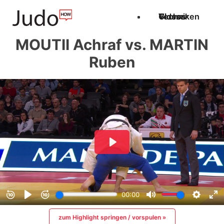
Techniken
Videos
Glossar
MOUTII Achraf vs. MARTIN
Ruben
zum Highlight springen / vorspulen »