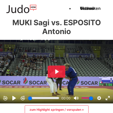
Techniken
Videos
Glossar
MUKI Sagi vs. ESPOSITO
Antonio
zum Highlight springen / vorspulen »