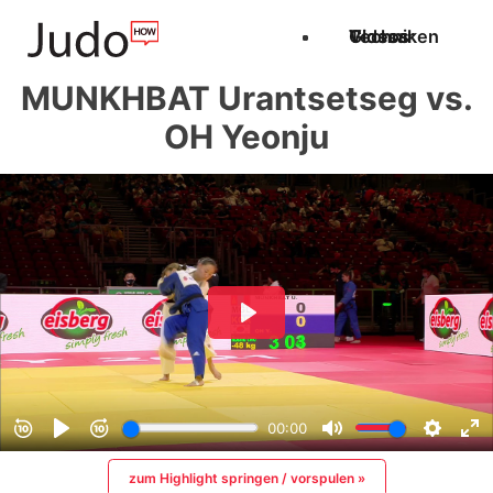
Techniken
Videos
Glossar
MUNKHBAT Urantsetseg vs.
OH Yeonju
zum Highlight springen / vorspulen »